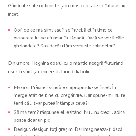
Gândurile sale optimiste și frumos colorate se întunecau
încet.
Oof, de ce mă simt așa? se întrebă el în timp ce
picioarele lui se afundau în zăpadă. Dacă se vor încâlci
ghirlandele? Sau dacă uităm versurile colindelor?
Din umbră, Neghina apăru, cu o mantie neagră fluturând
ușor în vânt și ochii ei strălucind diabolic.
Mvaaai, Prâsnel! șuieră ea, apropiindu-se încet. Îți
merge atât de bine cu pregătirile. Dar spune-mi, nu te
temi că… s-ar putea întâmpla ceva?!
Să mă tem? răspunse el, ezitând. Nu… nu cred… adică...
poate doar un pic...
Desigur, desigur, toți greșim. Dar imaginează-ți dacă