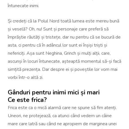
întunecate inimi.
Și credeți că la Polul Nord toată lumea este mereu bună
și veselă? Oh, nu! Sunt și personaje care preferă să
împrăștie răutăți și tristețe, dar nu pentru că se bucură de
asta, ci pentru că în adâncul lor sunt ei înșiși triști și
nefericiți. Așa sunt Neghina, Grinch și mulți alții, care,
ascunși în locuri întunecate, așteaptă momentul să-și facă
simțită prezența. Dar despre ei și poveștile lor vom mai
vorbi într-o altă zi.
Gânduri pentru inimi mici și mari
Ce este frica?
Frica este ca o mică alarmă care ne spune să fim atenți.
Uneori, ne protejează, ca atunci când vedem un câine
mare care latră sau când ne apropiem de marginea unei