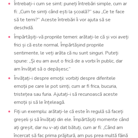
Întrebați-i cum se simt: puneți întrebări simple, cum ar
fi: „Cum te simți când ești la școală?” sau „Ce te face
să te temi?” Aceste întrebări îi vor ajuta să se
deschidă.
Împărtășiți-vă propriile temeri: arătați-le că și voi aveți
frici și că este normal. Împărtășind propriile
sentimente, le veți arăta că nu sunt singuri. Puteți
spune: „Și eu am avut o frică de a vorbi în public, dar
am învățat să o depășesc.”
Învățați-i despre emoții: vorbiți despre diferitele
emoții pe care le pot simți, cum ar fi frica, bucuria,
tristețea sau furia. Ajutați-i să recunoască aceste
emoții și să le înțeleagă.
Fiți un exemplu: arătați-le că este în regulă să faceți
greșeli și să învățați din ele. Împărtășiți momente când
ați greșit, dar nu v-ați dat bătuți, cum ar fi: „Când am
încercat să fac prima prăjitură, am pus prea multă făină