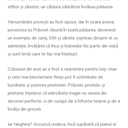
elfilor și zânelor, iar căldura sărbătorii învăluia pădurea.
Nenumărate povești au fost spuse, dar în seara aceea,
povestea lui Prâsnel răsună în toată pădurea, devenind
un exemplu de curaj. Elfii și zânele șopteau despre el cu
admirație, învățând că frica și îndoielile fac parte din viață
și sunt lecții care te fac mai înțelept.
Crăciunul din acel an a fost o reamintire pentru toți: chiar
și cele mai blestemate ființe pot fi schimbate de
bunătate și puterea prieteniei. Prâsnel, privindu-și
prietenii, înțelese că adevărata magie nu venea din
decoruri perfecte, ci din curajul de a înfrunta teama și de a
învăța din greșeli.
Iar Neghina? Ascunsă undeva, încă supărată că planul ei