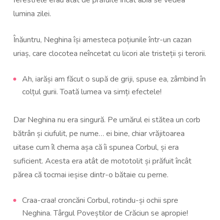
ferestrele erau atât de prăfuite încât abia se vedea
lumina zilei.
Înăuntru, Neghina își amesteca poțiunile într-un cazan
uriaș, care clocotea neîncetat cu licori ale tristeții și terorii.
Ah, iarăși am făcut o supă de griji, spuse ea, zâmbind în
colțul gurii. Toată lumea va simți efectele!
Dar Neghina nu era singură. Pe umărul ei stătea un corb
bătrân și ciufulit, pe nume… ei bine, chiar vrăjitoarea
uitase cum îl chema așa că îi spunea Corbul, și era
suficient. Acesta era atât de mototolit și prăfuit încât
părea că tocmai ieșise dintr-o bătaie cu perne.
Craa-craa! croncăni Corbul, rotindu-și ochii spre
Neghina. Târgul Poveștilor de Crăciun se apropie!