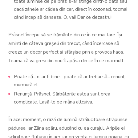
toate luminile de pe brazi s-ar stinge dintr-o dată sau
dacă zânele ar cădea din cer, direct în cozonaci, tocmai
când încep să danseze. O, vai! Dar ce dezastru!
Prâsnel începu să se frământe din ce în ce mai tare. Își
aminti de câteva greșeli din trecut, când încercase să
creeze un decor perfect și sfârșise prin a provoca haos.
Teama că va greși din nou îl apăsa din ce în ce mai mult.
Poate că... n-ar fi bine... poate că ar trebui să... renunț...
murmură el.
Renunță, Prâsnel. Sărbătorile astea sunt prea
complicate. Lasă-le pe mâna altcuiva.
În acel moment, o rază de lumină strălucitoare străpunse
pădurea, iar Zâna apăru, aducând cu ea curajul. Aripile ei
sclipitoare fluturau în aer, iar prezența ei lumina poiana, ca