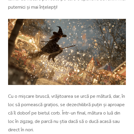
puternici și mai înțelepți!
Cu o mișcare bruscă, vrăjitoarea se urcă pe mătură, dar, în
loc să pornească grațios, se dezechilibră puțin și aproape
că îl doborî pe bietul corb. Într-un final, mătura o luă din
loc în zigzag, de parcă nu știa dacă să o ducă acasă sau
direct în nori.