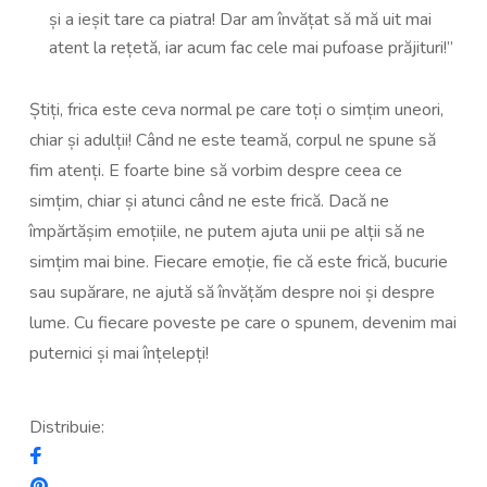
și a ieșit tare ca piatra! Dar am învățat să mă uit mai
atent la rețetă, iar acum fac cele mai pufoase prăjituri!”
Știți, frica este ceva normal pe care toți o simțim uneori,
chiar și adulții! Când ne este teamă, corpul ne spune să
fim atenți. E foarte bine să vorbim despre ceea ce
simțim, chiar și atunci când ne este frică. Dacă ne
împărtășim emoțiile, ne putem ajuta unii pe alții să ne
simțim mai bine. Fiecare emoție, fie că este frică, bucurie
sau supărare, ne ajută să învățăm despre noi și despre
lume. Cu fiecare poveste pe care o spunem, devenim mai
puternici și mai înțelepți!
Distribuie: