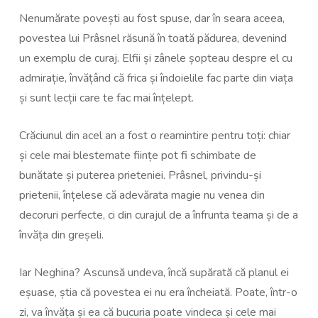
Nenumărate povești au fost spuse, dar în seara aceea,
povestea lui Prâsnel răsună în toată pădurea, devenind
un exemplu de curaj. Elfii și zânele șopteau despre el cu
admirație, învățând că frica și îndoielile fac parte din viața
și sunt lecții care te fac mai înțelept.
Crăciunul din acel an a fost o reamintire pentru toți: chiar
și cele mai blestemate ființe pot fi schimbate de
bunătate și puterea prieteniei. Prâsnel, privindu-și
prietenii, înțelese că adevărata magie nu venea din
decoruri perfecte, ci din curajul de a înfrunta teama și de a
învăța din greșeli.
Iar Neghina? Ascunsă undeva, încă supărată că planul ei
eșuase, știa că povestea ei nu era încheiată. Poate, într-o
zi, va învăța și ea că bucuria poate vindeca și cele mai