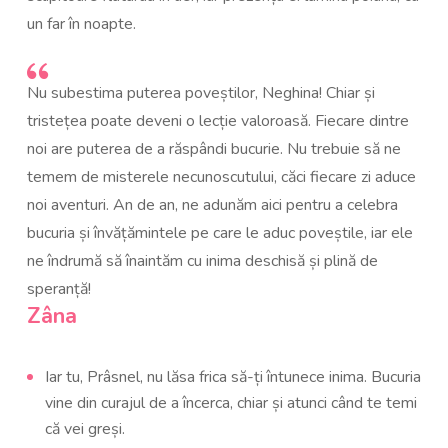
un far în noapte.
Nu subestima puterea poveștilor, Neghina! Chiar și
tristețea poate deveni o lecție valoroasă. Fiecare dintre
noi are puterea de a răspândi bucurie. Nu trebuie să ne
temem de misterele necunoscutului, căci fiecare zi aduce
noi aventuri. An de an, ne adunăm aici pentru a celebra
bucuria și învățămintele pe care le aduc poveștile, iar ele
ne îndrumă să înaintăm cu inima deschisă și plină de
speranță!
Zâna
Iar tu, Prâsnel, nu lăsa frica să-ți întunece inima. Bucuria
vine din curajul de a încerca, chiar și atunci când te temi
că vei greși.