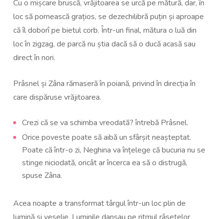
Cu o mișcare bruscă, vrăjitoarea se urcă pe mătură, dar, în
loc să pornească grațios, se dezechilibră puțin și aproape
că îl doborî pe bietul corb. Într-un final, mătura o luă din
loc în zigzag, de parcă nu știa dacă să o ducă acasă sau
direct în nori.
Prâsnel și Zâna rămaseră în poiană, privind în direcția în
care dispăruse vrăjitoarea.
Crezi că se va schimba vreodată? întrebă Prâsnel.
Orice poveste poate să aibă un sfârșit neașteptat.
Poate că într-o zi, Neghina va înțelege că bucuria nu se
stinge niciodată, oricât ar încerca ea să o distrugă,
spuse Zâna.
Acea noapte a transformat târgul într-un loc plin de
lumină și veselie. Luminile dansau pe ritmul râsetelor