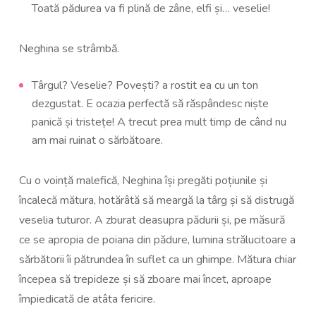
Toată pădurea va fi plină de zâne, elfi și… veselie!
Neghina se strâmbă.
Târgul? Veselie? Povești? a rostit ea cu un ton
dezgustat. E ocazia perfectă să răspândesc niște
panică și tristețe! A trecut prea mult timp de când nu
am mai ruinat o sărbătoare.
Cu o voință malefică, Neghina își pregăti poțiunile și
încalecă mătura, hotărâtă să meargă la târg și să distrugă
veselia tuturor. A zburat deasupra pădurii și, pe măsură
ce se apropia de poiana din pădure, lumina strălucitoare a
sărbătorii îi pătrundea în suflet ca un ghimpe. Mătura chiar
începea să trepideze și să zboare mai încet, aproape
împiedicată de atâta fericire.