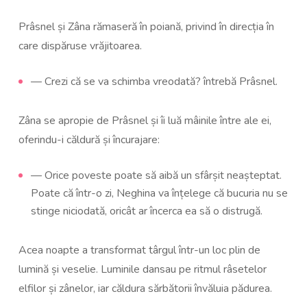
Prâsnel și Zâna rămaseră în poiană, privind în direcția în
care dispăruse vrăjitoarea.
— Crezi că se va schimba vreodată? întrebă Prâsnel.
Zâna se apropie de Prâsnel și îi luă mâinile între ale ei,
oferindu-i căldură și încurajare:
— Orice poveste poate să aibă un sfârșit neașteptat.
Poate că într-o zi, Neghina va înțelege că bucuria nu se
stinge niciodată, oricât ar încerca ea să o distrugă.
Acea noapte a transformat târgul într-un loc plin de
lumină și veselie. Luminile dansau pe ritmul râsetelor
elfilor și zânelor, iar căldura sărbătorii învăluia pădurea.