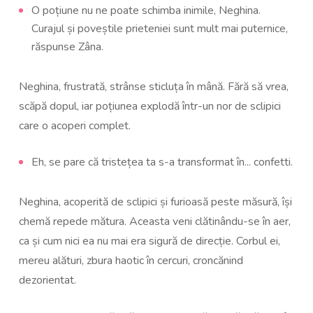
O poțiune nu ne poate schimba inimile, Neghina.
Curajul și poveștile prieteniei sunt mult mai puternice,
răspunse Zâna.
Neghina, frustrată, strânse sticluța în mână. Fără să vrea,
scăpă dopul, iar poțiunea explodă într-un nor de sclipici
care o acoperi complet.
Eh, se pare că tristețea ta s-a transformat în... confetti.
Neghina, acoperită de sclipici și furioasă peste măsură, își
chemă repede mătura. Aceasta veni clătinându-se în aer,
ca și cum nici ea nu mai era sigură de direcție. Corbul ei,
mereu alături, zbura haotic în cercuri, croncănind
dezorientat.