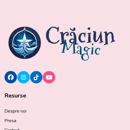
Resurse
Despre noi
Presa