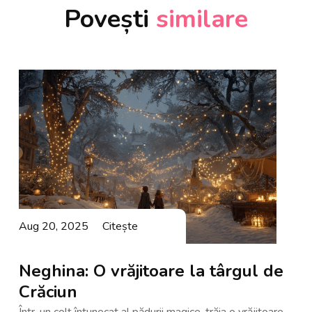
Povești
similare
Aug 20, 2025
Citește
Neghina: O vrăjitoare la târgul de
Crăciun
Într-un colț întunecat al pădurii magice, trăia o vrăjitoare