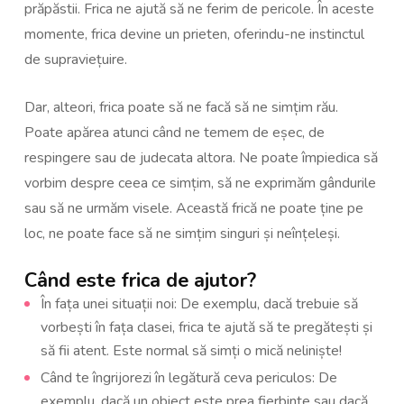
prăpăstii. Frica ne ajută să ne ferim de pericole. În aceste
momente, frica devine un prieten, oferindu-ne instinctul
de supraviețuire.
Dar, alteori, frica poate să ne facă să ne simțim rău.
Poate apărea atunci când ne temem de eșec, de
respingere sau de judecata altora. Ne poate împiedica să
vorbim despre ceea ce simțim, să ne exprimăm gândurile
sau să ne urmăm visele. Această frică ne poate ține pe
loc, ne poate face să ne simțim singuri și neînțeleși.
Când este frica de ajutor?
În fața unei situații noi: De exemplu, dacă trebuie să
vorbești în fața clasei, frica te ajută să te pregătești și
să fii atent. Este normal să simți o mică neliniște!
Când te îngrijorezi în legătură ceva periculos: De
exemplu, dacă un obiect este prea fierbinte sau dacă