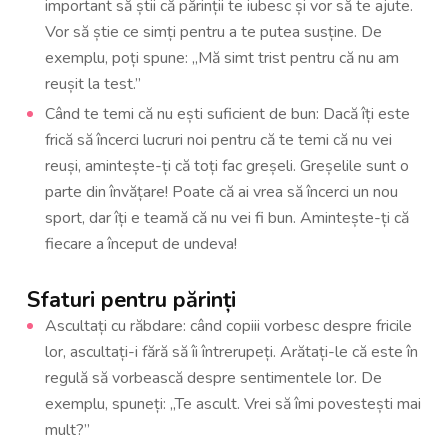
important să știi că părinții te iubesc și vor să te ajute.
Vor să știe ce simți pentru a te putea susține. De
exemplu, poți spune: „Mă simt trist pentru că nu am
reușit la test.”
Când te temi că nu ești suficient de bun: Dacă îți este
frică să încerci lucruri noi pentru că te temi că nu vei
reuși, amintește-ți că toți fac greșeli. Greșelile sunt o
parte din învățare! Poate că ai vrea să încerci un nou
sport, dar îți e teamă că nu vei fi bun. Amintește-ți că
fiecare a început de undeva!
Sfaturi pentru părinți
Ascultați cu răbdare: când copiii vorbesc despre fricile
lor, ascultați-i fără să îi întrerupeți. Arătați-le că este în
regulă să vorbească despre sentimentele lor. De
exemplu, spuneți: „Te ascult. Vrei să îmi povestești mai
mult?”