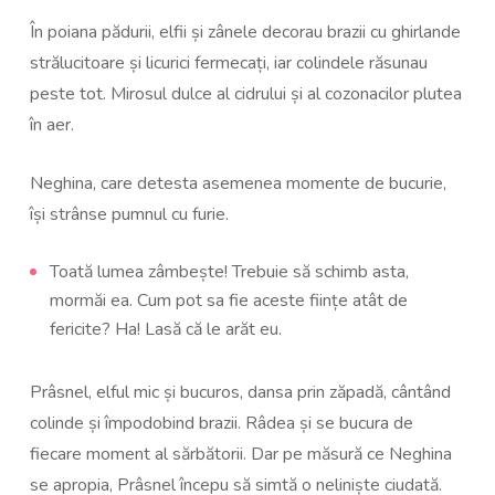
În poiana pădurii, elfii și zânele decorau brazii cu ghirlande
strălucitoare și licurici fermecați, iar colindele răsunau
peste tot. Mirosul dulce al cidrului și al cozonacilor plutea
în aer.
Neghina, care detesta asemenea momente de bucurie,
își strânse pumnul cu furie.
Toată lumea zâmbește! Trebuie să schimb asta,
mormăi ea. Cum pot sa fie aceste ființe atât de
fericite? Ha! Lasă că le arăt eu.
Prâsnel, elful mic și bucuros, dansa prin zăpadă, cântând
colinde și împodobind brazii. Râdea și se bucura de
fiecare moment al sărbătorii. Dar pe măsură ce Neghina
se apropia, Prâsnel începu să simtă o neliniște ciudată.