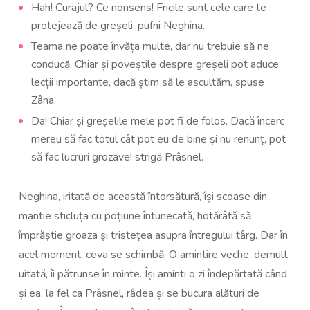
Hah! Curajul? Ce nonsens! Fricile sunt cele care te
protejează de greșeli, pufni Neghina.
Teama ne poate învăța multe, dar nu trebuie să ne
conducă. Chiar și poveștile despre greșeli pot aduce
lecții importante, dacă știm să le ascultăm, spuse
Zâna.
Da! Chiar și greșelile mele pot fi de folos. Dacă încerc
mereu să fac totul cât pot eu de bine și nu renunț, pot
să fac lucruri grozave! strigă Prâsnel.
Neghina, iritată de această întorsătură, își scoase din
mantie sticluța cu poțiune întunecată, hotărâtă să
împrăștie groaza și tristețea asupra întregului târg. Dar în
acel moment, ceva se schimbă. O amintire veche, demult
uitată, îi pătrunse în minte. Își aminti o zi îndepărtată când
și ea, la fel ca Prâsnel, râdea și se bucura alături de