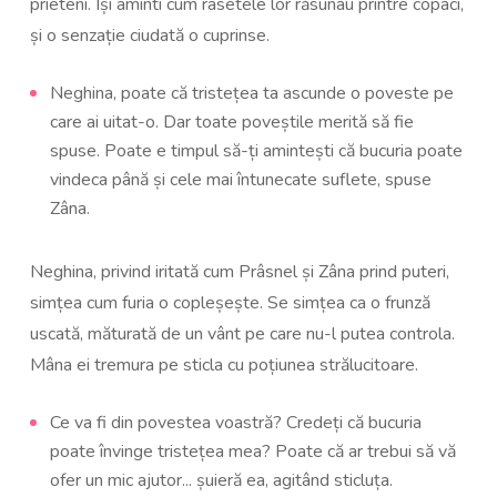
prieteni. Își aminti cum râsetele lor răsunau printre copaci,
și o senzație ciudată o cuprinse.
Neghina, poate că tristețea ta ascunde o poveste pe
care ai uitat-o. Dar toate poveștile merită să fie
spuse. Poate e timpul să-ți amintești că bucuria poate
vindeca până și cele mai întunecate suflete, spuse
Zâna.
Neghina, privind iritată cum Prâsnel și Zâna prind puteri,
simțea cum furia o copleșește. Se simțea ca o frunză
uscată, măturată de un vânt pe care nu-l putea controla.
Mâna ei tremura pe sticla cu poțiunea strălucitoare.
Ce va fi din povestea voastră? Credeți că bucuria
poate învinge tristețea mea? Poate că ar trebui să vă
ofer un mic ajutor... șuieră ea, agitând sticluța.