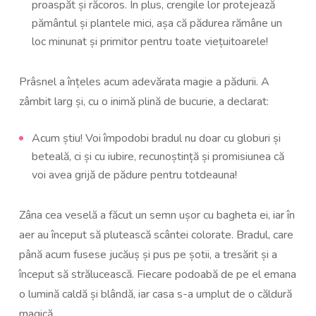
proaspăt și răcoros. În plus, crengile lor protejează
pământul și plantele mici, așa că pădurea rămâne un
loc minunat și primitor pentru toate viețuitoarele!
Prâsnel a înțeles acum adevărata magie a pădurii. A
zâmbit larg și, cu o inimă plină de bucurie, a declarat:
Acum știu! Voi împodobi bradul nu doar cu globuri și
beteală, ci și cu iubire, recunoștință și promisiunea că
voi avea grijă de pădure pentru totdeauna!
Zâna cea veselă a făcut un semn ușor cu bagheta ei, iar în
aer au început să plutească scântei colorate. Bradul, care
până acum fusese jucăuș și pus pe șotii, a tresărit și a
început să strălucească. Fiecare podoabă de pe el emana
o lumină caldă și blândă, iar casa s-a umplut de o căldură
magică.