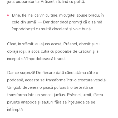
jurul picioarelor lui Prâsnel, râzând cu poftă.
Bine, fie, hai că vin cu tine, micuțule! spuse bradul în
cele din urmă. — Dar doar dacă promiți că o să mă
împodobești cu multă ciocolată și voie bună!
Când, în sfârșit, au ajuns acasă, Prâsnel, obosit și cu
obrajii roșii, a scos cutia cu podoabe de Crăciun și a
început să împodobească bradul.
Dar ce surpriză! De fiecare dată când atârna câte o
podoabă, aceasta se transforma într-o creatură veselă!
Un glob devenea o pisică pufoasă, o beteală se
transforma într-un șoricel jucăuș. Prâsnel, uimit, făcea
piruete anapoda și salturi, fără să înțeleagă ce se
întâmplă.