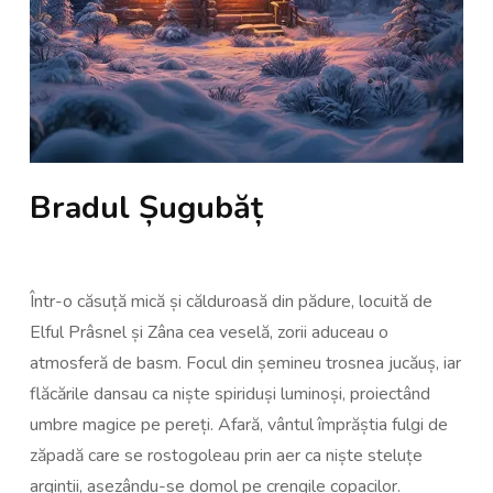
Bradul Șugubăț
Într-o căsuță mică și călduroasă din pădure, locuită de
Elful Prâsnel și Zâna cea veselă, zorii aduceau o
atmosferă de basm. Focul din șemineu trosnea jucăuș, iar
flăcările dansau ca niște spiriduși luminoși, proiectând
umbre magice pe pereți. Afară, vântul împrăștia fulgi de
zăpadă care se rostogoleau prin aer ca niște steluțe
argintii, așezându-se domol pe crengile copacilor.