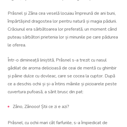
Prâsnel și Zâna cea veselă locuiau împreună de ani buni,
împărtășind dragostea lor pentru natură și magia pădurii.
Crăciunul era sărbătoarea lor preferată, un moment când
puteau sărbători prietenia lor și minunile pe care pădurea
le oferea.
Într-o dimineață liniștită, Prâsnel s-a trezit cu nasul
gâdilat de aroma delicioasă de ceai de mentă cu ghimbir
și pâine dulce cu dovleac, care se cocea la cuptor. După
ce a deschis ochii și și-a întins mâinile și picioarele peste
cuvertura pufoasă, a sărit brusc din pat:
Zâno, Zânooo! Știi ce zi e azi?
Prâsnel, cu ochii mari cât farfuriile, s-a împiedicat de