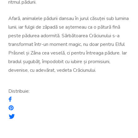
ritmul pădurii.
Afară, animalele pădurii dansau în jurul căsuței sub lumina
lunii, iar fulgii de zăpadă se așterneau ca o pătură fină
peste pădurea adormită. Sărbătoarea Crăciunului s-a
transformat într-un moment magic, nu doar pentru Elful
Prâsnel și Zâna cea veselă, ci pentru întreaga pădure. Iar
bradul șugubăț, împodobit cu iubire și promisiuni,
devenise, cu adevărat, vedeta Crăciunului.
Distribuie: