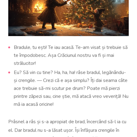
Bradule, tu ești! Te iau acasă. Te-am visat și trebuie să
te împodobesc. Așa Crăciunul nostru va fi și mai
strălucitor!
Eu? Să vin cu tine? Ha, ha, ha! râse bradul, legănându-
și crengile. — Crezi că e așa simplu? Îți dai seama câte
ace trebuie să-mi scutur pe drum? Poate mă pierzi
printre zăpezi sau, cine știe, mă atacă vreo veveriță! Nu
mă ia acasă oricine!
Prâsnel a râs și s-a apropiat de brad, încercând să-l ia cu
el. Dar bradul nu s-a lăsat ușor. Își înfășura crengile în