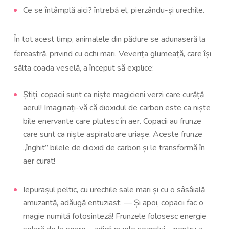
Ce se întâmplă aici? întrebă el, pierzându-și urechile.
În tot acest timp, animalele din pădure se adunaseră la
fereastră, privind cu ochi mari. Veverița glumeață, care își
sălta coada veselă, a început să explice:
Știți, copacii sunt ca niște magicieni verzi care curăță
aerul! Imaginați-vă că dioxidul de carbon este ca niște
bile enervante care plutesc în aer. Copacii au frunze
care sunt ca niște aspiratoare uriașe. Aceste frunze
„înghit” bilele de dioxid de carbon și le transformă în
aer curat!
Iepurașul peltic, cu urechile sale mari și cu o sâsâială
amuzantă, adăugă entuziast: — Și apoi, copacii fac o
magie numită fotosinteză! Frunzele folosesc energie