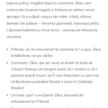
papucii pufoși, tragând după el cuvertura. Zâna, care
sorbea din licoarea magică și fredona un cântec vesel,
aproape că a scăpat ceașca din mâini. Afară, câteva
animale din pădure – Veverița glumeață, Iepurașul peltic,
Căprioara balerină și Ursul tenor – priveau pe fereastră,
chicotind.
Prâsnel, să-mi stea inima! Nu dormeai tu? a spus Zâna,
echilibrându-se pe vârfuri.
Dormeam, Zâno, dar am visat un brad! Un brad de
Crăciun! Trebuie să mergem acum să-l vedem și să-l
aducem acasă! Acum, zic! Îl vom împodobi cu cele mai
strălucitoare podoabe! Bradul e acolo în Grădinița
Brazilor!
Un brad, spui? a exclamat Zâna, amuzată de
entuziasmul lui Prâsnel.