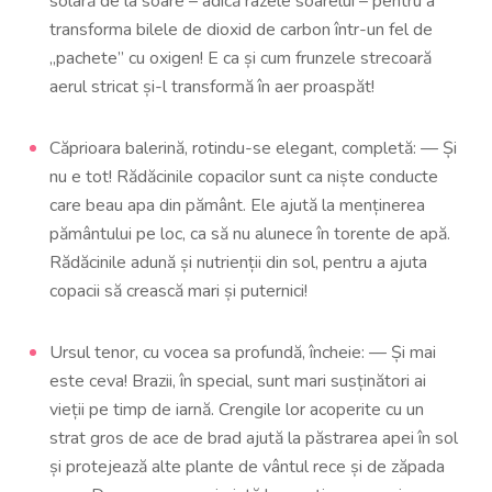
solară de la soare – adică razele soarelui – pentru a
transforma bilele de dioxid de carbon într-un fel de
„pachete” cu oxigen! E ca și cum frunzele strecoară
aerul stricat și-l transformă în aer proaspăt!
Căprioara balerină, rotindu-se elegant, completă: — Și
nu e tot! Rădăcinile copacilor sunt ca niște conducte
care beau apa din pământ. Ele ajută la menținerea
pământului pe loc, ca să nu alunece în torente de apă.
Rădăcinile adună și nutrienții din sol, pentru a ajuta
copacii să crească mari și puternici!
Ursul tenor, cu vocea sa profundă, încheie: — Și mai
este ceva! Brazii, în special, sunt mari susținători ai
vieții pe timp de iarnă. Crengile lor acoperite cu un
strat gros de ace de brad ajută la păstrarea apei în sol
și protejează alte plante de vântul rece și de zăpada