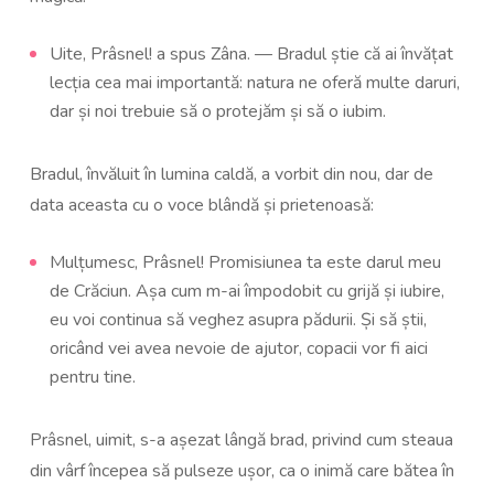
Uite, Prâsnel! a spus Zâna. — Bradul știe că ai învățat
lecția cea mai importantă: natura ne oferă multe daruri,
dar și noi trebuie să o protejăm și să o iubim.
Bradul, învăluit în lumina caldă, a vorbit din nou, dar de
data aceasta cu o voce blândă și prietenoasă:
Mulțumesc, Prâsnel! Promisiunea ta este darul meu
de Crăciun. Așa cum m-ai împodobit cu grijă și iubire,
eu voi continua să veghez asupra pădurii. Și să știi,
oricând vei avea nevoie de ajutor, copacii vor fi aici
pentru tine.
Prâsnel, uimit, s-a așezat lângă brad, privind cum steaua
din vârf începea să pulseze ușor, ca o inimă care bătea în