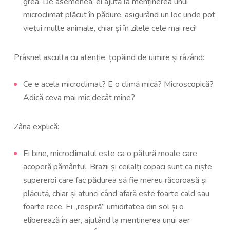
grea. De asemenea, ei ajută la menținerea unui
microclimat plăcut în pădure, asigurând un loc unde pot
viețui multe animale, chiar și în zilele cele mai reci!
Prâsnel asculta cu atenție, țopăind de uimire și râzând:
Ce e acela microclimat? E o climă mică? Microscopică?
Adică ceva mai mic decât mine?
Zâna explică:
Ei bine, microclimatul este ca o pătură moale care
acoperă pământul. Brazii și ceilalți copaci sunt ca niște
supereroi care fac pădurea să fie mereu răcoroasă și
plăcută, chiar și atunci când afară este foarte cald sau
foarte rece. Ei „respiră” umiditatea din sol și o
eliberează în aer, ajutând la menținerea unui aer