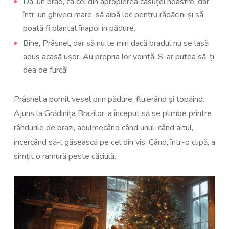
Da, un brad, ca cei din apropierea căsuței noastre, dar
într-un ghiveci mare, să aibă loc pentru rădăcini și să
poată fi plantat înapoi în pădure.
Bine, Prâsnel, dar să nu te miri dacă bradul nu se lasă
adus acasă ușor. Au propria lor voință. S-ar putea să-ți
dea de furcă!
Prâsnel a pornit vesel prin pădure, fluierând și topăind.
Ajuns la Grădinița Brazilor, a început să se plimbe printre
rândurile de brazi, adulmecând când unul, când altul,
încercând să-l găsească pe cel din vis. Când, într-o clipă, a
simțit o ramură peste căciulă.