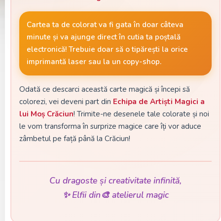
Cartea ta de colorat va fi gata în doar câteva
minute și va ajunge direct în cutia ta poștală
electronică! Trebuie doar să o tipărești la orice
imprimantă laser sau la un copy-shop.
Odată ce descarci această carte magică și începi să
colorezi, vei deveni part din
Echipa de Artiști Magici a
lui Moș Crăciun
! Trimite-ne desenele tale colorate și noi
le vom transforma în surprize magice care îți vor aduce
zâmbetul pe față până la Crăciun!
Cu dragoste și creativitate infinită,
✨ Elfii din🎨 atelierul magic