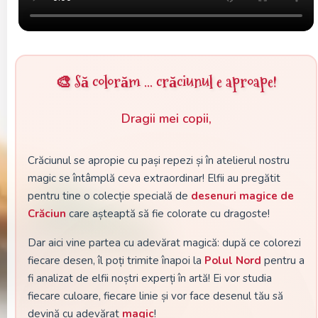
🎨 Să colorăm ... crăciunul e aproape!
Dragii mei copii,
Crăciunul se apropie cu pași repezi și în atelierul nostru
magic se întâmplă ceva extraordinar! Elfii au pregătit
pentru tine o colecție specială de
desenuri magice de
Crăciun
care așteaptă să fie colorate cu dragoste!
Dar aici vine partea cu adevărat magică: după ce colorezi
fiecare desen, îl poți trimite înapoi la
Polul Nord
pentru a
fi analizat de elfii noștri experți în artă! Ei vor studia
fiecare culoare, fiecare linie și vor face desenul tău să
devină cu adevărat
magic
!